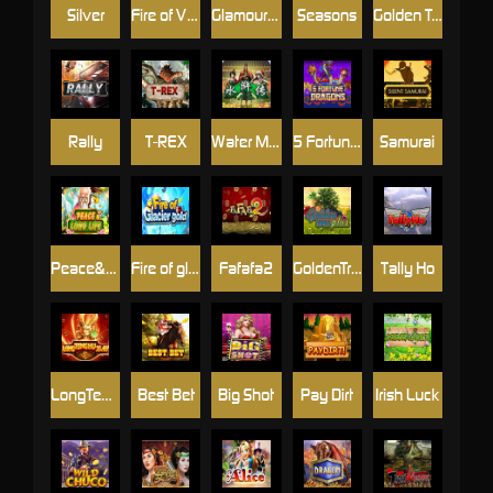
Silver
Fire of Villa Street
Glamourous World
Seasons
Golden Tour
Rally
T-REX
Water Margin
5 Fortune Dragon
Samurai
Peace&Long Life
Fire of glacier gold
Fafafa2
GoldenTree
Tally Ho
LongTengHuXiao2
Best Bet
Big Shot
Pay Dirt
Irish Luck