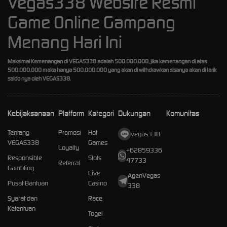
Vegas338 Website Resmi
Game Online Gampang
Menang Hari Ini
Maksimal Kemenangan di VEGAS338 adalah 500.000.000, jika kemenangan di atas
500.000.000 maka hanya 500.000.000 yang akan di withdrawkan sisanya akan di tarik
saldo nya oleh VEGAS338.
Kebijaksanaan
Platform
Kategori
Dukungan
Komunitas
Tentang
Promosi
Hot
vegas338
VEGAS338
Games
Loyalty
+62859336
Responsible
Slots
47733
Referral
Gambling
Live
AgenVegas
Pusat Bantuan
Casino
338
Syarat dan
Race
Ketentuan
Togel