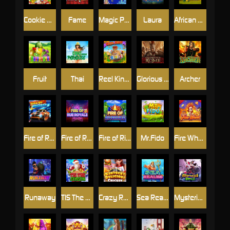
Cookie Pop
Fame
Magic Pearl
Laura
African Wildlife
Fruit
Thai
Reel King Mega
Glorious Rome
Archer
Fire of Route 66
Fire of Rue Royale
Fire of Riverside
Mr.Fido
Fire Wheel
Runaway
TIS The Season
Crazy Restaurant
Sea Realms
Mysterious Witch