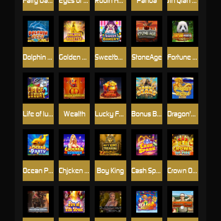
Fairy Garden
Eyes of Fortune
Robin Hood
Panda
Jin Qian Wa
Dolphin Reef
Golden Rooster
Sweetbakery
StoneAge
Fortune Panda
Life of luxury II
Wealth
Lucky Fortune
Bonus Bears
Dragon's Riches
Ocean Party
Chjcken Djnner
Boy King
Cash Spark
Crown Of Fire