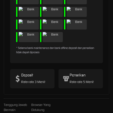
* Selama bank maintenance dan bank offline deposit dan penarikan
tidak dapat diproses
Deposit
Penarikan
Rata-rata 3 Menit
Rata-rata 5 Menit
Tanggung Jawab
Browser Yang
Bermain
Didukung