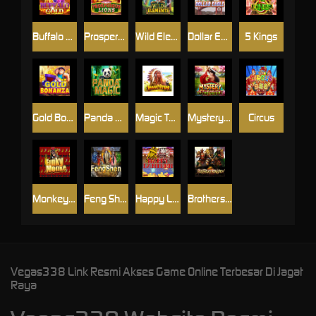
Buffalo Gold
Prosperous Lions
Wild Elements
Dollar Eagle
5 Kings
Gold Bonanza
Panda Magic II
Magic Totem
Mystery Of The Orient
Circus
Monkey Slots
Feng Shen
Happy Lantern
Brothers Kingdom
Vegas338 Link Resmi Akses Game Online Terbesar Di Jagat
Raya