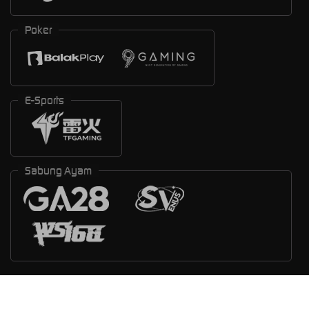
Poker
E-Sports
Sabung Ayam