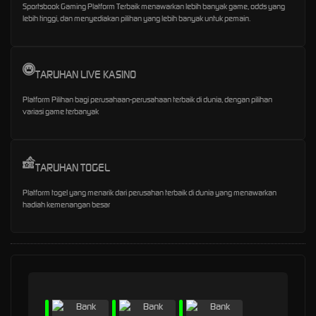
Sportsbook Gaming Platform Terbaik menawarkan lebih banyak game, odds yang
lebih tinggi, dan menyediakan pilihan yang lebih banyak untuk pemain.
TARUHAN LIVE KASINO
Platform Pilihan bagi perusahaan-perusahaan terbaik di dunia, dengan pilihan
variasi game terbanyak
TARUHAN TOGEL
Platform togel yang menarik dari perusahan terbaik di dunia yang menawarkan
hadiah kemenangan besar