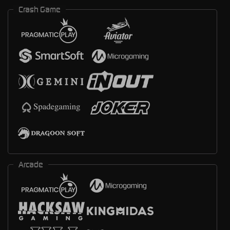
Crash Game
Arcade