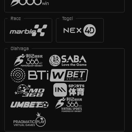
Race
Togel
Olahraga