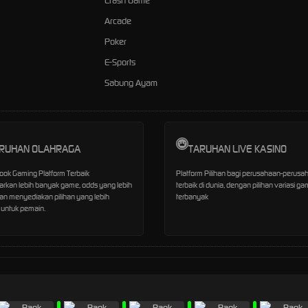
Crash Game
Arcade
Poker
E-Sports
Sabung Ayam
RUHAN OLAHRAGA
TARUHAN LIVE KASINO
ook Gaming Platform Terbaik
Platform Pilihan bagi perusahaan-perusa
kan lebih banyak game, odds yang lebih
terbaik di dunia, dengan pilihan variasi g
 dan menyediakan pilihan yang lebih
terbanyak
untuk pemain.