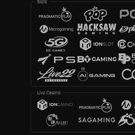
Slots
Live Casino