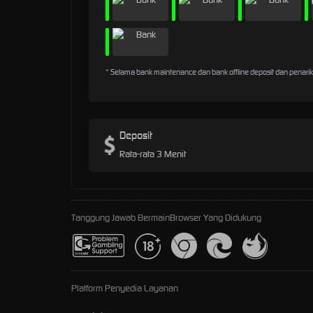
* Selama bank maintenance dan bank offline deposit dan penarik
Deposit
Rata-rata 3 Menit
Tanggung Jawab Bermain
Browser Yang Didukung
Platform Penyedia Layanan