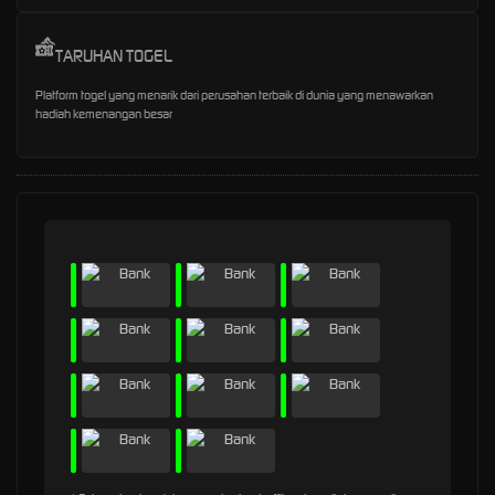
TARUHAN TOGEL
Platform togel yang menarik dari perusahan terbaik di dunia yang menawarkan
hadiah kemenangan besar