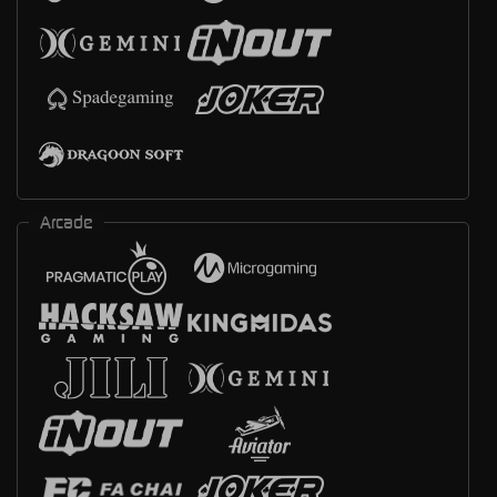
Arcade