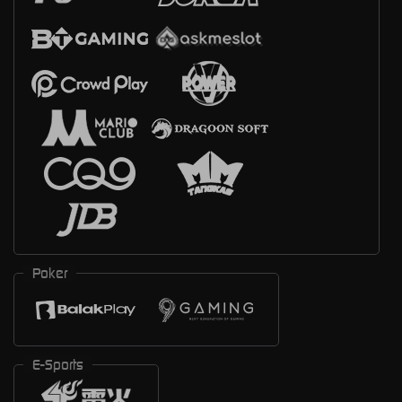
Poker
E-Sports