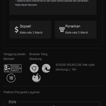
* Selama bank maintenance dan bank offline deposit dan penarikan
tidak dapat diproses
Deposit
Penarikan
Rata-rata 3 Menit
Rata-rata 5 Menit
Tanggung Jawab
Browser Yang
Bermain
Didukung
©2026 VEGAS338. Hak cipta
dilindungi | 18+
Platform Penyedia Layanan
Slots