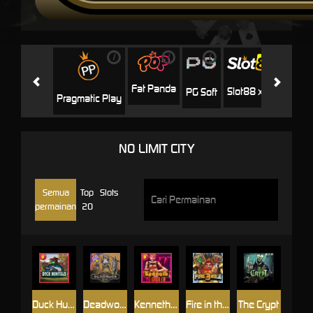
i
i
i
i
i
Facha
Fat Panda
Slot88 x PP
PG Soft
Pragmatic Play
NO LIMIT CITY
Semua
Top
Slots
permainan
20
Duck Hunters
Deadwood R.I.P
Kenneth Must Die
Fire in the Hole 3
The Crypt