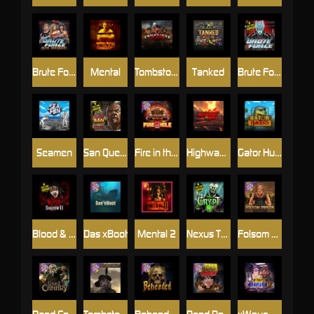
Brute Force: Alien Onslaught
Mental
Tombstone Slaughter
Tanked
Brute Force
Seamen
San Quentin 2: Death Row
Fire in the Hole 2
Highway to Hell
Gator Hunters
Blood & Shadow 2
Das xBoot
Mental 2
Nexus The Crypt
Folsom Prison