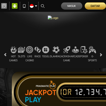
MASUK
DAFTAR
HOT
SLOTS
LIVE
RACE
TOGEL
OLAHRAGA
CRASH
ARCADE
POKER
E-
SABUN
GAMES
CASINO
GAME
SPORTS
AYAM
IDR
12,734,
JACKPOT
PLAY