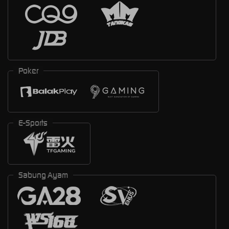
Poker
E-Sports
Sabung Ayam