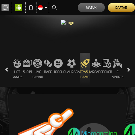
MASUK
DAFTAR
HOT
SLOTS
LIVE
RACE
TOGEL
OLAHRAGA
CRASH
ARCADE
POKER
E-
SABUN
GAMES
CASINO
GAME
SPORTS
AYAM