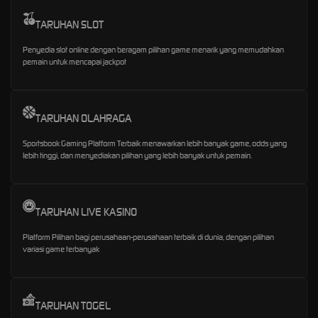
TARUHAN SLOT
Penyedia slot online dengan beragam pilihan game menarik yang memudahkan
pemain untuk mencapai jackpot
TARUHAN OLAHRAGA
Sportsbook Gaming Platform Terbaik menawarkan lebih banyak game, odds yang
lebih tinggi, dan menyediakan pilihan yang lebih banyak untuk pemain.
TARUHAN LIVE KASINO
Platform Pilihan bagi perusahaan-perusahaan terbaik di dunia, dengan pilihan
variasi game terbanyak
TARUHAN TOGEL