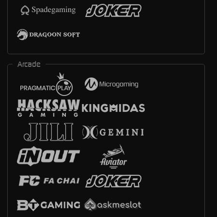
Arcade