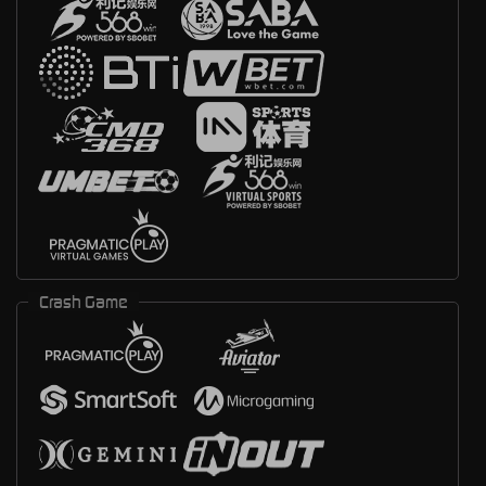
Crash Game