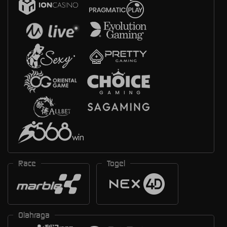
Race
Togel
Olahraga